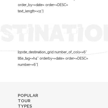
order_by=»date» order=»DESC»
text_length=»11″]
[qode_destination_grid number_of_cols=»6″
title_tag=»h4″ orderby=»date» order=»DESC»
number=»6″]
POPULAR
TOUR
TYPES