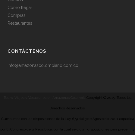
Cómo llegar
Compras
Restaurantes
CONTÁCTENOS
info@amazonascolombiano.com.co
Tours, Viajes y Vacaciones en Amazonas Colombia
Copyright © 2015. Todos los
Derechos Reservados.
Cumplimos con las disposiciones de la Ley 679 del 3 de Agosto de 2001 expedida
por El Congreso de la República, con la cual se dictan disposiciones para prevenir y