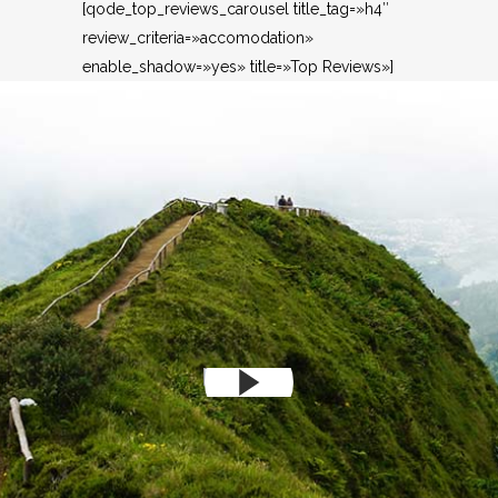
[qode_top_reviews_carousel title_tag=»h4″
review_criteria=»accomodation»
enable_shadow=»yes» title=»Top Reviews»]