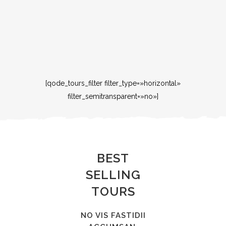
[qode_tours_filter filter_type=»horizontal»
filter_semitransparent=»no»]
BEST
SELLING
TOURS
NO VIS FASTIDII