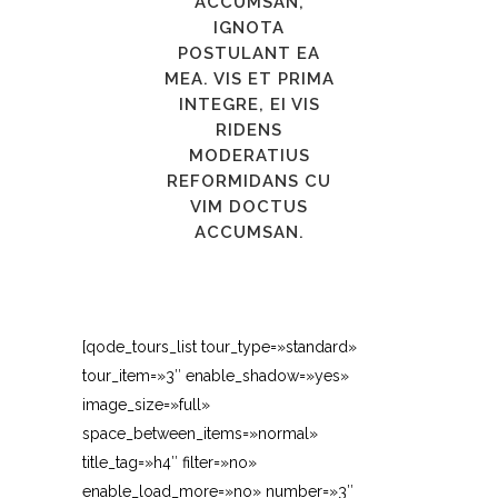
ACCUMSAN,
IGNOTA
POSTULANT EA
MEA. VIS ET PRIMA
INTEGRE, EI VIS
RIDENS
MODERATIUS
REFORMIDANS CU
VIM DOCTUS
ACCUMSAN.
[qode_tours_list tour_type=»standard»
tour_item=»3″ enable_shadow=»yes»
image_size=»full»
space_between_items=»normal»
title_tag=»h4″ filter=»no»
enable_load_more=»no» number=»3″