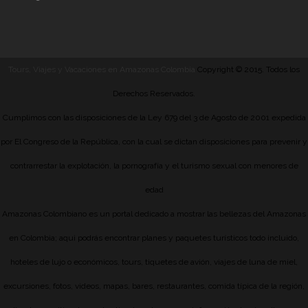
Tours, Viajes y Vacaciones en Amazonas Colombia
Copyright © 2015. Todos los
Derechos Reservados.
Cumplimos con las disposiciones de la Ley 679 del 3 de Agosto de 2001 expedida
por El Congreso de la República, con la cual se dictan disposiciones para prevenir y
contrarrestar la explotación, la pornografía y el turismo sexual con menores de
edad
Amazonas Colombiano es un portal dedicado a mostrar las bellezas del Amazonas
en Colombia; aqui podrás encontrar planes y paquetes turísticos todo incluido,
hoteles de lujo o económicos, tours, tiquetes de avión, viajes de luna de miel,
excursiones, fotos, videos, mapas, bares, restaurantes, comida típica de la región,