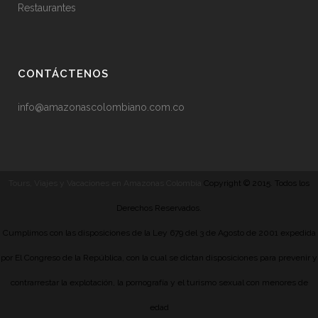
Restaurantes
CONTÁCTENOS
info@amazonascolombiano.com.co
Tours, Viajes y Vacaciones en Amazonas Colombia
Copyright © 2015. Todos los
Derechos Reservados.
Cumplimos con las disposiciones de la Ley 679 del 3 de Agosto de 2001 expedida
por El Congreso de la República, con la cual se dictan disposiciones para prevenir y
contrarrestar la explotación, la pornografía y el turismo sexual con menores de
edad